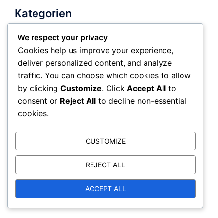
Kategorien
We respect your privacy
Battle Pass Belohnungen
Cookies help us improve your experience,
deliver personalized content, and analyze
Bundle-Einlösungsanträge
traffic. You can choose which cookies to allow
Ereignis Meilenstein Preise
by clicking
Customize
. Click
Accept All
to
consent or
Reject All
to decline non-essential
cookies.
Suche
CUSTOMIZE
Search
for:
REJECT ALL
ACCEPT ALL
Archiv