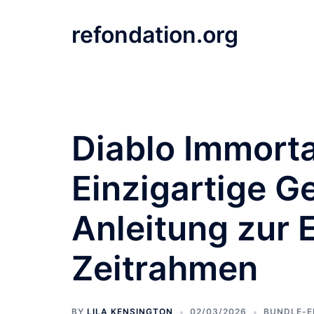
Skip
to
refondation.org
content
Diablo Immorta
Einzigartige G
Anleitung zur 
Zeitrahmen
BY
LILA KENSINGTON
02/03/2026
BUNDLE-E