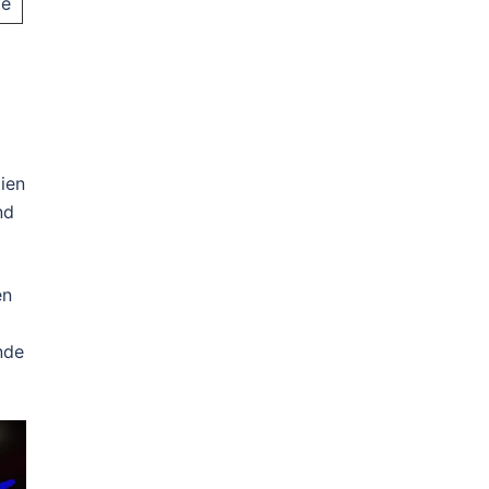
te
lien
nd
en
nde